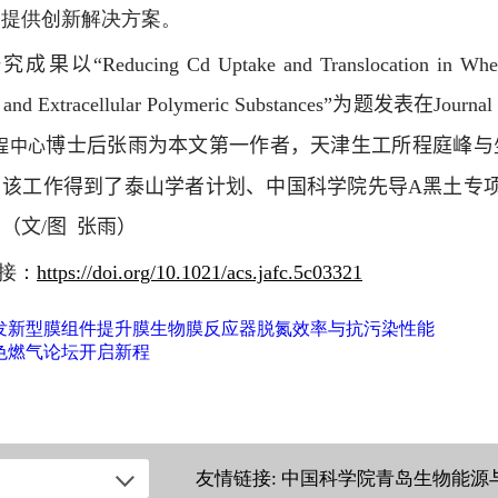
壤提供创新解决方案。
究成果以“
Reducing Cd Uptake and Translocation in Whea
 and Extracellular Polymeric Substances”
为题发表在
Journal
博士后张雨为本文第一作者，天津生工所程庭峰与
程中心
。该工作得到了泰山学者计划、中国科学院先导
A
黑土专
（文/图 张雨）
接：
https://doi.org/
10.1021/acs.jafc.5c03321
发新型膜组件提升膜生物膜反应器脱氮效率与抗污染性能
色燃气论坛开启新程
友情链接:
中国科学院青岛生物能源