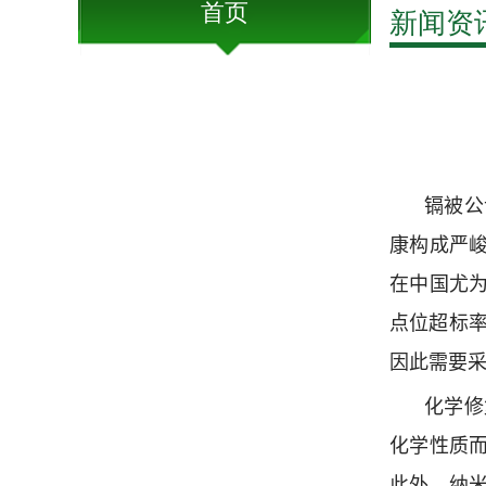
首页
新闻资
镉被公
康构成严
在中国尤
点位超标
因此需要
化学修
化学性质
此外，纳