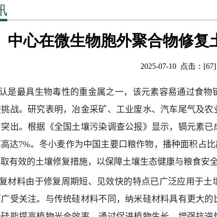
讯
中心在微生物胞外聚合物修复
2025-07-10 点击：[
67
]
认是最具生物毒性的重金属之一，该元素容易通过食物
峻挑战。研究表明，冶金采矿、工业废水、汽车尾气及农
为突出。根据《全国土壤污染调查公报》显示，镉元素已
率高达
7%
。冬小麦
作为中国主要口粮作物，
播种面积占比
采取有效的土壤修复措施，以保障土壤生态健康与粮食安
复材料由于修复周期短、见效快的特点已广泛应用于土
而广受关注。与传统硅材料不同，纳米硅材料具有更大的
米硅能提高植物光合效率，通过促进植物生长、增强抗逆