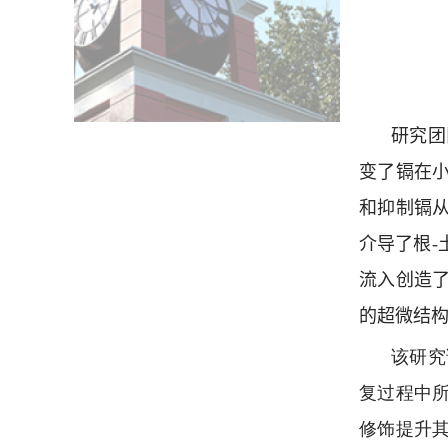
研究团
变了镉在
和抑制镉
介导了根
-
流入创造
的超微结
该研究
复过程中
修饰提升