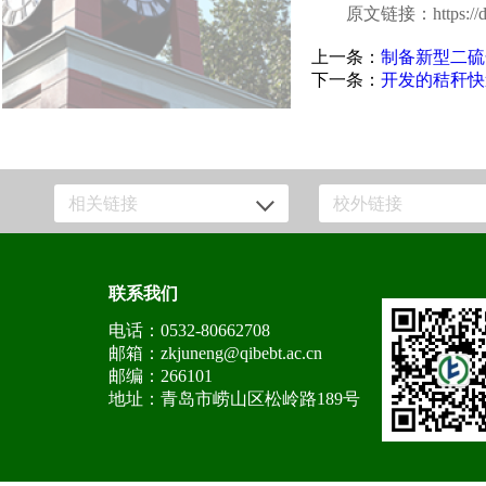
原文链接：
https:/
上一条：
制备新型二硫
下一条：
开发的秸秆快
相关链接
校外链接
联系我们
电话：0532-80662708
邮箱：zkjuneng@qibebt.ac.cn
邮编：266101
地址：青岛市崂山区松岭路189号