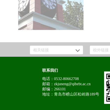
相关链接
校外链接
联系我们
电话：0532-80662708
邮箱：zkjuneng@qibebt.ac.cn
邮编：266101
地址：青岛市崂山区松岭路189号